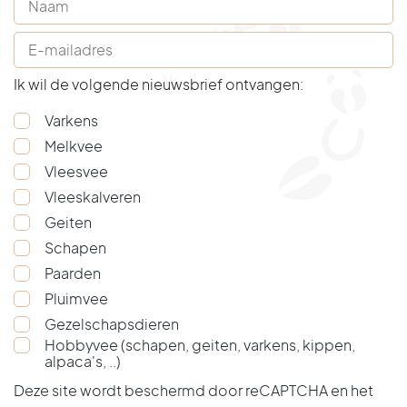
Cursusaanbod varken
Schapen
Nieuws paarden
Nieuws pluimvee
Tele immobilisatie – verdoven op afstand
E-mailadres
(Vereist)
Vacatures varken
Team herkauwers
Nieuwsbrieven paarden
Nieuwsbrieven pluimvee
Ik wil de volgende nieuwsbrief ontvangen:
Links varken
Nieuws herkauwers
Cursusaanbod paard
Links pluimvee
Varkens
Melkvee
Nieuwsbrieven herkauwers
Vacatures paarden
Vleesvee
Vleeskalveren
Apotheek herkauwers
Links paarden
Geiten
Vacatures herkauwers
Schapen
Paarden
Cursusaanbod herkauwers
Pluimvee
Gezelschapsdieren
Links herkauwers
Hobbyvee (schapen, geiten, varkens, kippen,
alpaca's, ..)
Deze site wordt beschermd door reCAPTCHA en het