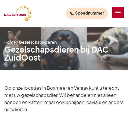
Spoednummer
Home
/
Gezelschapsdieren
Gezelschapsdieren bij DAC
Varkens
Herkauwers
Paarden
Pluimvee
Hobbyvee en overig
ZuidOost
Varkens
Herkauwers
Paarden
Pluimvee
Hobbyvee – kleine herkauwers
Team varken
Melkvee
Ezels
Vleeskuikens
Alpaca’s
Op onze locaties in Boxmeer en Venray kunt u terecht
Nieuws varken
Vleesvee
Veulens
Legkippen
Hobbypluimvee
met uw gezelschapsdier. Wij behandelen niet alleen
honden en katten, maar ook konijnen, cavia’s en andere
Nieuwsbrieven varken
Vleeskalveren
Team paarden
Moederdieren
Kinderboerderijen en zorginstellingen
huisdieren.
Apotheek varken
Melkgeiten
Laboratorium paard
Team pluimvee
Dierenpark en hertachtige