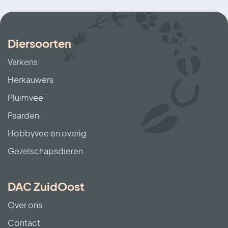
of het schoonmaken goed genoeg
is geweest, of dat er nog
verbeteringen nodig zijn. Kort
Diersoorten
gezegd: dankzij deze audit weten
Varkens
we dat het laboratorium
Herkauwers
betrouwbare resultaten levert. Dat
Pluimvee
helpt pluimveehouders om hun
stallen schoon en hun dieren gezond
Paarden
te houden.
Hobbyvee en overig
Gezelschapsdieren
DAC ZuidOost
Over ons
Contact