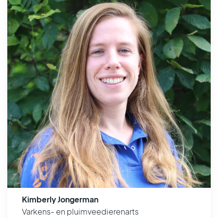
Kimberly Jongerman
Varkens- en pluimveedierenarts