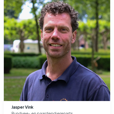
Jasper Vink
Rundvee- en paardendierenarts