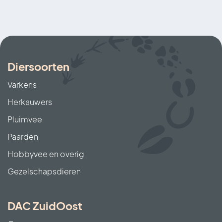
aanwezig zijn. Hoe minder bacteriën,
hoe beter de hygiëne. Zo kun je zien
of het schoonmaken goed genoeg
is geweest, of dat er nog
verbeteringen nodig zijn. Kort
Diersoorten
gezegd: dankzij deze audit weten
Varkens
we dat het laboratorium
Herkauwers
betrouwbare resultaten levert. Dat
Pluimvee
helpt pluimveehouders om hun
stallen schoon en hun dieren gezond
Paarden
te houden.
Hobbyvee en overig
Gezelschapsdieren
DAC ZuidOost