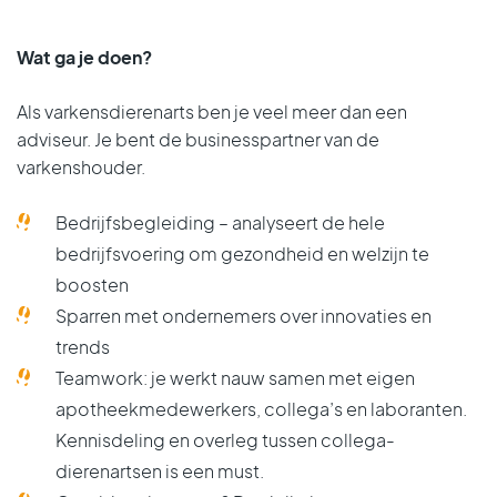
Cursusaanbod varken
Schapen
Nieuws paarden
Nieuws pluimvee
Tele immobilisatie – verdoven op afstand
Wat ga je doen?
Vacatures varken
Team herkauwers
Nieuwsbrieven paarden
Nieuwsbrieven pluimvee
Als varkensdierenarts ben je veel meer dan een
Links varken
Nieuws herkauwers
Cursusaanbod paard
Links pluimvee
adviseur. Je bent de
businesspartner
van de
varkenshouder.
Nieuwsbrieven herkauwers
Vacatures paarden
Bedrijfsbegleiding
– analyseert de hele
Apotheek herkauwers
Links paarden
bedrijfsvoering om gezondheid en welzijn te
boosten
Vacatures herkauwers
Sparren met
ondernemers
over innovaties en
trends
Cursusaanbod herkauwers
Teamwork
: je werkt nauw samen met eigen
Links herkauwers
apotheekmedewerkers, collega’s en laboranten.
Kennisdeling en overleg tussen collega-
dierenartsen is een must.