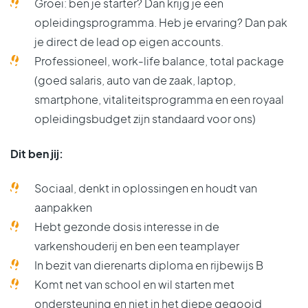
Groei: ben je starter? Dan krijg je een
opleidingsprogramma
. Heb je ervaring? Dan pak
je direct de lead op
eigen accounts
.
Professioneel, work-life balance, total package
(goed salaris, auto van de zaak, laptop,
smartphone, vitaliteitsprogramma en een royaal
opleidingsbudget zijn standaard voor ons)
Dit ben jij:
Sociaal
, denkt in
oplossingen
en houdt van
aanpakken
Hebt gezonde dosis interesse in de
varkenshouderij
en ben een
teamplayer
In bezit van dierenarts diploma en rijbewijs B
Komt net van school en wil starten met
ondersteuning
en niet in het diepe gegooid