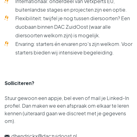
Internationaal
: onderdeel van Vetxperts EU,
buitenlandse stages en projecten zijn een optie.
Flexibiliteit: twijfel je nog tussen diersoorten? Een
duobaan binnen DAC ZuidOost (waar
alle
diersoorten
welkom zijn) is
mogelijk
.
Ervaring:
starters
én
ervaren pro’s
zijn welkom. Voor
starters bieden wij intensieve begeleiding.
Solliciteren?
Stuur gewoon een appje, bel even of mail je Linked-In
profiel. Dan maken we een afspraak om elkaar te leren
kennen (uiteraard gaan we discreet met je gegevens
om).
dhendrickx@daczuidoost.nl